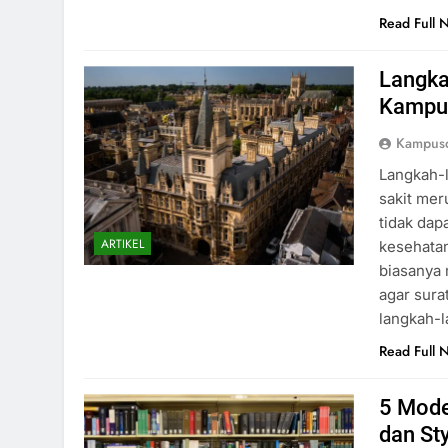
Read Full 
Langka
Kampu
Kampusd
Langkah-l
sakit mer
tidak dap
ARTIKEL
kesehatan
biasanya 
agar sura
langkah-
Read Full 
5 Mode
dan Sty