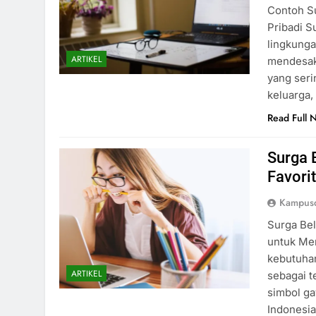
Contoh S
Pribadi S
lingkunga
ARTIKEL
mendesak 
yang seri
keluarga,
Read Full 
Surga 
Favori
Kampusd
Surga Bel
untuk Men
kebutuhan
ARTIKEL
sebagai t
simbol ga
Indonesia