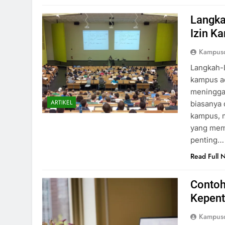
Langka
Izin K
Kampusd
Langkah-
kampus ad
meninggal
ARTIKEL
biasanya 
kampus, m
yang meme
penting…
Read Full 
Contoh
Kepent
Kampusd