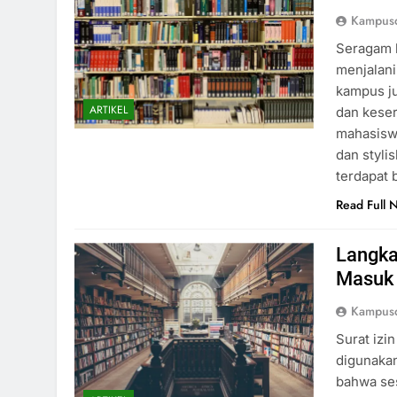
Kampusd
Seragam 
menjalani
kampus j
ARTIKEL
dan keser
mahasisw
dan styli
terdapat
Read Full 
Langka
Masuk
Kampusd
Surat iz
digunakan
bahwa ses