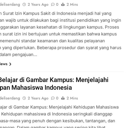
eliserdang
2 Years Ago
0
2 Mins
 Surat Izin Kampus Sakit di Indonesia menjadi hal yang
an wajib untuk dilakukan bagi institusi pendidikan yang ingin
ggarakan layanan kesehatan di lingkungan kampus. Proses
 surat izin ini bertujuan untuk memastikan bahwa kampus
 memenuhi standar keamanan dan kualitas pelayanan
 yang diperlukan. Beberapa prosedur dan syarat yang harus
 dalam pengajuan…
News
Belajar di Gambar Kampus: Menjelajahi
pan Mahasiswa Indonesia
eliserdang
2 Years Ago
0
2 Mins
lajar di Gambar Kampus: Menjelajahi Kehidupan Mahasiswa
 Kehidupan mahasiswa di Indonesia seringkali dianggap
masa-masa yang penuh dengan kesibukan, tantangan, dan
nangan. Dalam gambar kampus yang sering kita lihat,