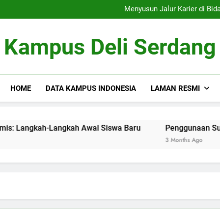
Menelusur
Menyusun Jalur Karier di Bidang Akademis: Langkah-Langkah Awa
Penggunaan Sumber Daya D
Tim Debat: Mengemb
Menelusur
Kampus Deli Serdang
Menyusun Jalur Karier di Bidang Akademis: Langkah-Langkah Awa
Penggunaan Sumber Daya D
Tim Debat: Mengemb
HOME
DATA KAMPUS INDONESIA
LAMAN RESMI
emis: Langkah-Langkah Awal Siswa Baru
Penggunaan Sumber Daya Digital
3 Months Ago