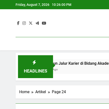
Skip
Friday, August 7, 2026
10:26:01 PM
to
content
Menyusun Jalur Karier di Bidang Akad
3 Months Ago
HEADLINES
Home
Artikel
Page 24