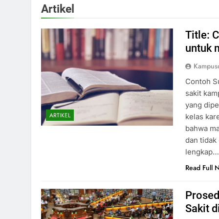
Artikel
Title:
untuk 
Kampusd
Contoh S
sakit kam
yang dipe
ARTIKEL
kelas kar
bahwa mah
dan tidak
lengkap
Read Full 
Prosed
Sakit d