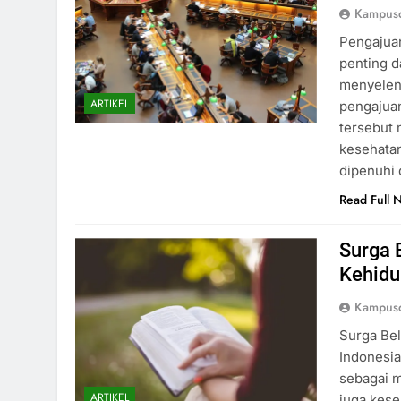
Kampusd
Pengajuan
penting d
menyelen
ARTIKEL
pengajuan
tersebut
kesehatan
dipenuhi
Read Full 
Surga 
Kehidu
Kampusd
Surga Be
Indonesia
sebagai 
ARTIKEL
juga kese