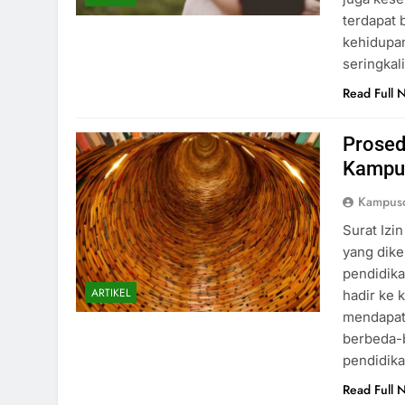
terdapat 
kehidupa
seringka
Read Full 
Prosed
Kampus
Kampusd
Surat Izi
yang dike
pendidika
ARTIKEL
hadir ke 
mendapatk
berbeda-b
pendidik
Read Full 