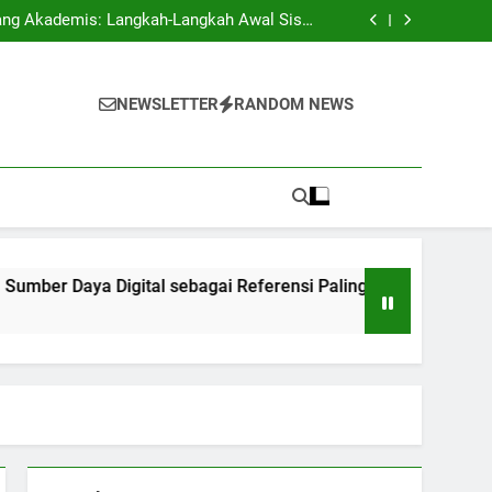
i Ilmu Profesional di Kampus Multinasional
l Siswa
Baru
igital sebagai Referensi Paling Baik untuk
Pelajar
angkan Kemampuan Komunikasi Efektif dan
Pemikiran Kritis
i Ilmu Profesional di Kampus Multinasional
l Siswa
NEWSLETTER
RANDOM NEWS
Baru
igital sebagai Referensi Paling Baik untuk
Pelajar
angkan Kemampuan Komunikasi Efektif dan
Pemikiran Kritis
ya Digital sebagai Referensi Paling Baik untuk Pelajar