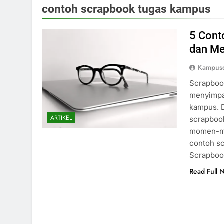
contoh scrapbook tugas kampus
5 Cont
dan Me
Kampusd
Scrapbook
menyimpa
kampus. D
ARTIKEL
scrapboo
momen-mom
contoh sc
Scrapboo
Read Full 