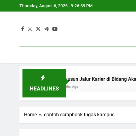
Skip
Thursday, August 6, 2026
9:26:39 PM
to
content
inasional
Menyusun Jalur Karie
3 Months Ago
HEADLINES
Home
contoh scrapbook tugas kampus