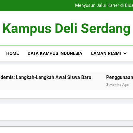
Menelusur
Menyusun Jalur Karier di Bidang Akademis: Langkah-Langkah Awa
Penggunaan Sumber Daya D
Tim Debat: Mengemb
Menelusur
Kampus Deli Serdang
Menyusun Jalur Karier di Bidang Akademis: Langkah-Langkah Awa
Penggunaan Sumber Daya D
Tim Debat: Mengemb
HOME
DATA KAMPUS INDONESIA
LAMAN RESMI
r di Bidang Akademis: Langkah-Langkah Awal Siswa Baru
Penggunaan Sumber Da
3 Months Ago