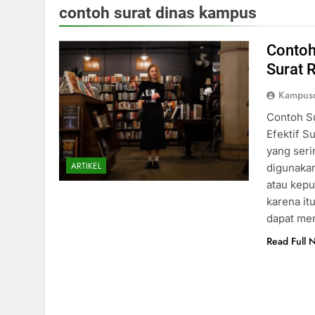
contoh surat dinas kampus
Contoh
Surat 
Kampusd
Contoh S
Efektif S
yang seri
ARTIKEL
digunaka
atau kepu
karena it
dapat men
Read Full 