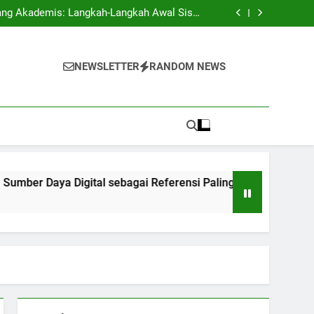
i Ilmu Profesional di Kampus Multinasional
l Siswa
Baru
igital sebagai Referensi Paling Baik untuk
Pelajar
angkan Kemampuan Komunikasi Efektif dan
Pemikiran Kritis
i Ilmu Profesional di Kampus Multinasional
l Siswa
NEWSLETTER
RANDOM NEWS
Baru
igital sebagai Referensi Paling Baik untuk
Pelajar
angkan Kemampuan Komunikasi Efektif dan
Pemikiran Kritis
ya Digital sebagai Referensi Paling Baik untuk Pelajar