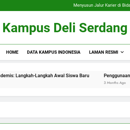
Menelusur
Menyusun Jalur Karier di Bidang Akademis: Langkah-Langkah Awa
Penggunaan Sumber Daya D
Tim Debat: Mengemb
Menelusur
Kampus Deli Serdang
Menyusun Jalur Karier di Bidang Akademis: Langkah-Langkah Awa
Penggunaan Sumber Daya D
Tim Debat: Mengemb
HOME
DATA KAMPUS INDONESIA
LAMAN RESMI
r di Bidang Akademis: Langkah-Langkah Awal Siswa Baru
Penggunaan Sumber Da
3 Months Ago