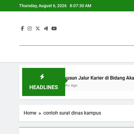
Skip
Thursday, August 6, 2026
8:07:30 AM
to
content
inasional
Menyusun Jalur Karie
3 Months Ago
HEADLINES
Home
contoh surat dinas kampus