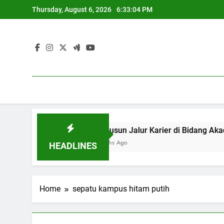
Skip
Thursday, August 6, 2026
6:33:04 PM
to
content
inasional
Menyusun Jalur Karie
3 Months Ago
HEADLINES
Home
sepatu kampus hitam putih