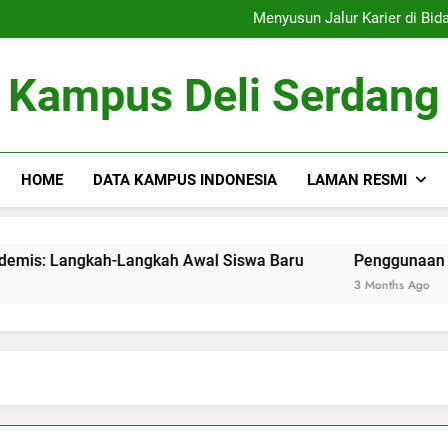
Menelusur
Menyusun Jalur Karier di Bidang Akademis: Langkah-Langkah Awa
Penggunaan Sumber Daya D
Tim Debat: Mengemb
Menelusur
Kampus Deli Serdang
Menyusun Jalur Karier di Bidang Akademis: Langkah-Langkah Awa
Penggunaan Sumber Daya D
Tim Debat: Mengemb
HOME
DATA KAMPUS INDONESIA
LAMAN RESMI
r di Bidang Akademis: Langkah-Langkah Awal Siswa Baru
Penggunaan Sumber Day
3 Months Ago