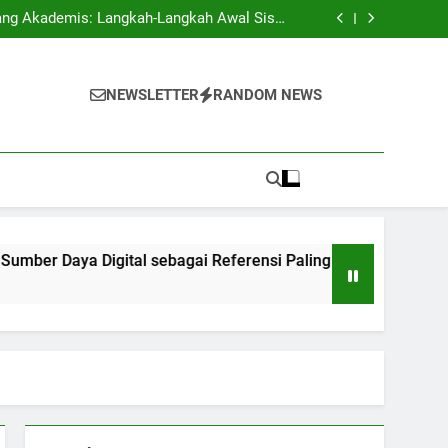
i Ilmu Profesional di Kampus Multinasional
l Siswa
Baru
igital sebagai Referensi Paling Baik untuk
Pelajar
angkan Kemampuan Komunikasi Efektif dan
Pemikiran Kritis
i Ilmu Profesional di Kampus Multinasional
l Siswa
NEWSLETTER
RANDOM NEWS
Baru
igital sebagai Referensi Paling Baik untuk
Pelajar
angkan Kemampuan Komunikasi Efektif dan
Pemikiran Kritis
a Digital sebagai Referensi Paling Baik untuk Pelajar