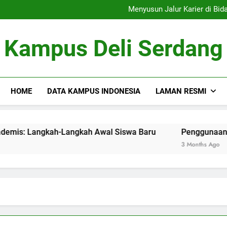
Menelusur
Menyusun Jalur Karier di Bidang Akademis: Langkah-Langkah Awa
Penggunaan Sumber Daya D
Tim Debat: Mengemb
Menelusur
Kampus Deli Serdang
Menyusun Jalur Karier di Bidang Akademis: Langkah-Langkah Awa
Penggunaan Sumber Daya D
Tim Debat: Mengemb
HOME
DATA KAMPUS INDONESIA
LAMAN RESMI
r di Bidang Akademis: Langkah-Langkah Awal Siswa Baru
Penggunaan Sumber Da
3 Months Ago