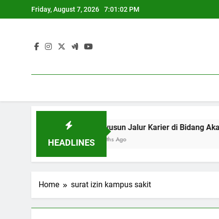
Skip
Friday, August 7, 2026
7:01:02 PM
to
content
inasional
Menyusun Jalur Karie
3 Months Ago
HEADLINES
Home
surat izin kampus sakit