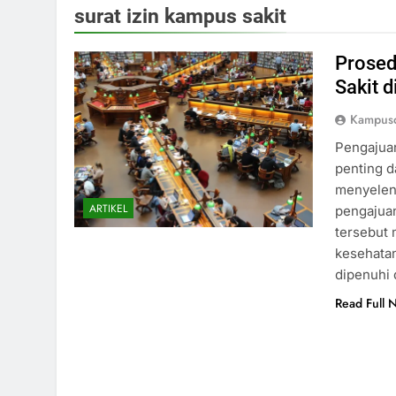
surat izin kampus sakit
Prosed
Sakit d
Kampusd
Pengajuan
penting d
menyelen
ARTIKEL
pengajuan
tersebut
kesehatan
dipenuhi
Read Full 