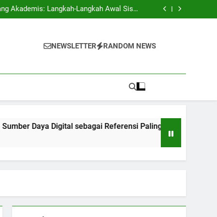
i Ilmu Profesional di Kampus Multinasional
l Siswa
Baru
igital sebagai Referensi Paling Baik untuk
Pelajar
angkan Kemampuan Komunikasi Efektif dan
Pemikiran Kritis
i Ilmu Profesional di Kampus Multinasional
l Siswa
NEWSLETTER
RANDOM NEWS
Baru
igital sebagai Referensi Paling Baik untuk
Pelajar
angkan Kemampuan Komunikasi Efektif dan
Pemikiran Kritis
ya Digital sebagai Referensi Paling Baik untuk Pelajar