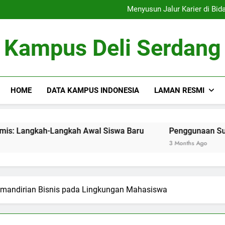
Menelusur
Menyusun Jalur Karier di Bidang Akademis: Langkah-Langkah Awa
Penggunaan Sumber Daya D
Tim Debat: Mengemb
Menelusur
Kampus Deli Serdang
Menyusun Jalur Karier di Bidang Akademis: Langkah-Langkah Awa
Penggunaan Sumber Daya D
Tim Debat: Mengemb
HOME
DATA KAMPUS INDONESIA
LAMAN RESMI
g Akademis: Langkah-Langkah Awal Siswa Baru
Penggunaan Sumber Daya Digi
3 Months Ago
emandirian Bisnis pada Lingkungan Mahasiswa