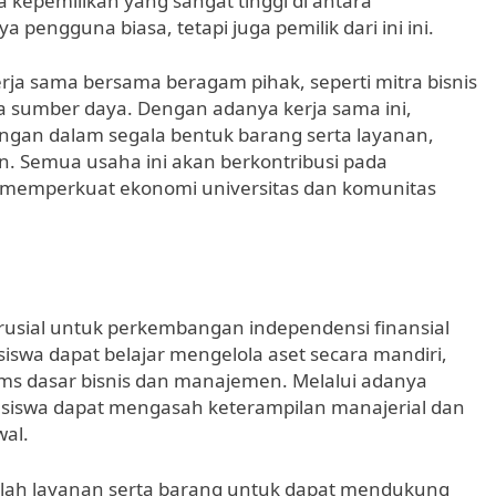
a kepemilikan yang sangat tinggi di antara
engguna biasa, tetapi juga pemilik dari ini ini.
erja sama bersama beragam pihak, seperti mitra bisnis
ta sumber daya. Dengan adanya kerja sama ini,
an dalam segala bentuk barang serta layanan,
n. Semua usaha ini akan berkontribusi pada
memperkuat ekonomi universitas dan komunitas
rusial untuk perkembangan independensi finansial
iswa dapat belajar mengelola aset secara mandiri,
s dasar bisnis dan manajemen. Melalui adanya
, siswa dapat mengasah keterampilan manajerial dan
al.
umlah layanan serta barang untuk dapat mendukung