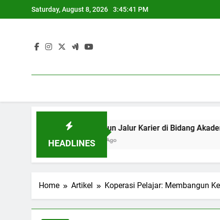
Skip
Saturday, August 8, 2026
3:45:42 PM
to
content
nal
Menyusun Jalur Karier di Bidan
3 Months Ago
HEADLINES
Home
Artikel
Koperasi Pelajar: Membangun K