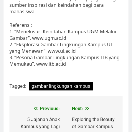
sumber inspirasi dan keindahan bagi para
mahasiswa.
Referensi:
1. “Menelusuri Keindahan Kampus UGM Melalui
Gambar”, www.ugm.ac.id
2. “Eksplorasi Gambar Lingkungan Kampus UI
yang Menawan”, www.ui.ac.id
3. “Pesona Gambar Lingkungan Kampus ITB yang
Memukau”, www.itb.ac.id
Tagged:
gambar lingkungan kampus
Post
Previous:
Next:
navigation
5 Jajanan Anak
Exploring the Beauty
Kampus yang Lagi
of Gambar Kampus