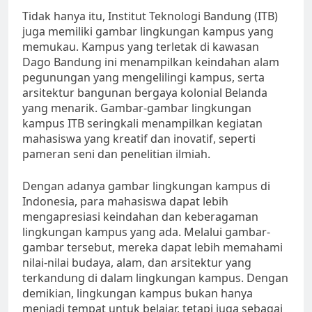
Tidak hanya itu, Institut Teknologi Bandung (ITB)
juga memiliki gambar lingkungan kampus yang
memukau. Kampus yang terletak di kawasan
Dago Bandung ini menampilkan keindahan alam
pegunungan yang mengelilingi kampus, serta
arsitektur bangunan bergaya kolonial Belanda
yang menarik. Gambar-gambar lingkungan
kampus ITB seringkali menampilkan kegiatan
mahasiswa yang kreatif dan inovatif, seperti
pameran seni dan penelitian ilmiah.
Dengan adanya gambar lingkungan kampus di
Indonesia, para mahasiswa dapat lebih
mengapresiasi keindahan dan keberagaman
lingkungan kampus yang ada. Melalui gambar-
gambar tersebut, mereka dapat lebih memahami
nilai-nilai budaya, alam, dan arsitektur yang
terkandung di dalam lingkungan kampus. Dengan
demikian, lingkungan kampus bukan hanya
menjadi tempat untuk belajar, tetapi juga sebagai