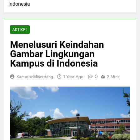
Indonesia
ARTIKEL
Menelusuri Keindahan
Gambar Lingkungan
Kampus di Indonesia
0
Kampusdeliserdang
1 Year Ago
2 Mins