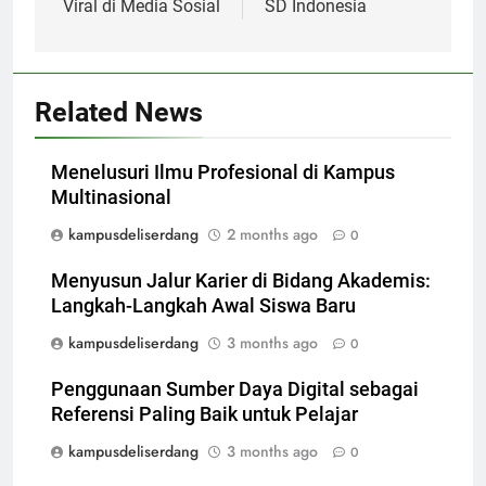
Viral di Media Sosial
SD Indonesia
Related News
Menelusuri Ilmu Profesional di Kampus
Multinasional
kampusdeliserdang
2 months ago
0
Menyusun Jalur Karier di Bidang Akademis:
Langkah-Langkah Awal Siswa Baru
kampusdeliserdang
3 months ago
0
Penggunaan Sumber Daya Digital sebagai
Referensi Paling Baik untuk Pelajar
kampusdeliserdang
3 months ago
0