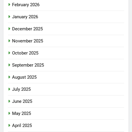
February 2026
January 2026
December 2025
November 2025
October 2025
September 2025
August 2025
July 2025
June 2025
May 2025
April 2025