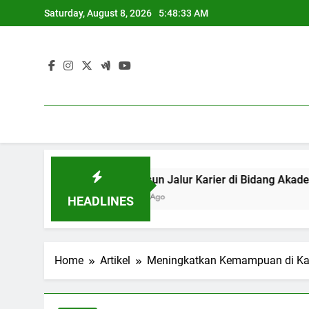
Skip
Saturday, August 8, 2026
5:48:34 AM
to
content
ional
Menyusun Jalur Karier di Bi
3 Months Ago
HEADLINES
Home
Artikel
Meningkatkan Kemampuan di Kam