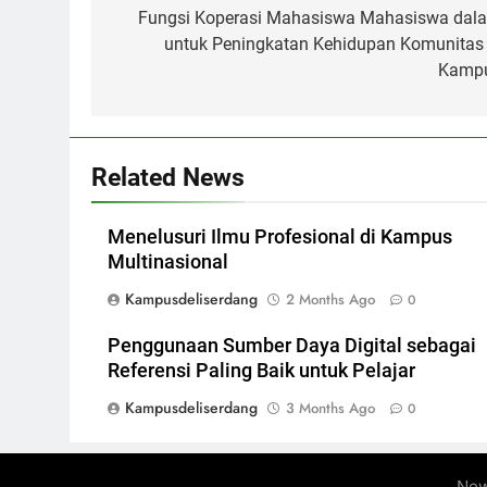
navigation
Fungsi Koperasi Mahasiswa Mahasiswa dal
untuk Peningkatan Kehidupan Komunitas 
Kamp
Related News
Menelusuri Ilmu Profesional di Kampus
Multinasional
Kampusdeliserdang
2 Months Ago
0
Penggunaan Sumber Daya Digital sebagai
Referensi Paling Baik untuk Pelajar
Kampusdeliserdang
3 Months Ago
0
New