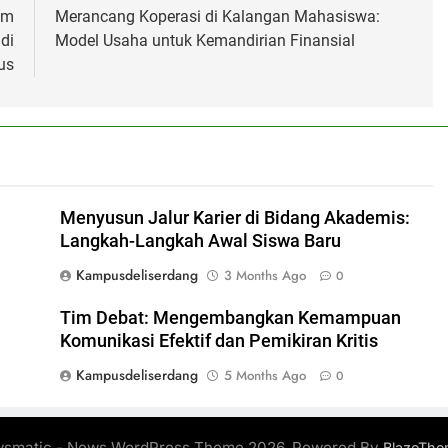
am
Merancang Koperasi di Kalangan Mahasiswa:
di
Model Usaha untuk Kemandirian Finansial
us
Menyusun Jalur Karier di Bidang Akademis:
Langkah-Langkah Awal Siswa Baru
Kampusdeliserdang
3 Months Ago
0
Tim Debat: Mengembangkan Kemampuan
Komunikasi Efektif dan Pemikiran Kritis
Kampusdeliserdang
5 Months Ago
0
smatic - News WordPress Theme 2026. Powered By
BlazeThe