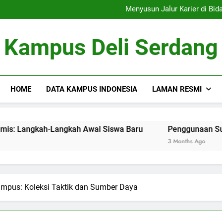
Menelusur
Menyusun Jalur Karier di Bidang Akademis: Langkah-Langkah Awa
Penggunaan Sumber Daya D
Tim Debat: Mengemb
Menelusur
Kampus Deli Serdang
Menyusun Jalur Karier di Bidang Akademis: Langkah-Langkah Awa
Penggunaan Sumber Daya D
Tim Debat: Mengemb
HOME
DATA KAMPUS INDONESIA
LAMAN RESMI
dang Akademis: Langkah-Langkah Awal Siswa Baru
Penggunaan Sumber Daya Di
3 Months Ago
pus: Koleksi Taktik dan Sumber Daya