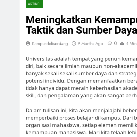
ARTIKEL
Meningkatkan Kemampu
Taktik dan Sumber Day
0
Kampusdeliserdang
9 Months Ago
4 Min
Universitas adalah tempat yang penuh kem
diri, baik secara ilmiah maupun non-akademi
banyak sekali sekali sumber daya dan strate
potensi individu. Dengan memanfaatkan bera
tidak hanya dapat meraih keberhasilan akad
skill, dan pengalaman yang akan sangat berha
Dalam tulisan ini, kita akan menjalajahi beb
memperbaiki proses belajar di kampus. Dari
organisasi mahasiswa, setiap elemen memili
kemampuan mahasiswa. Mari kita telaah lebi