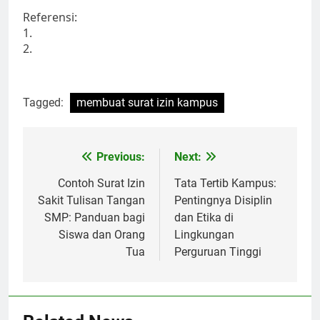
Referensi:
1.
2.
Tagged:
membuat surat izin kampus
Post
Previous:
Next:
navigation
Contoh Surat Izin
Tata Tertib Kampus:
Sakit Tulisan Tangan
Pentingnya Disiplin
SMP: Panduan bagi
dan Etika di
Siswa dan Orang
Lingkungan
Tua
Perguruan Tinggi