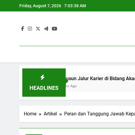
Skip
Friday, August 7, 2026
7:03:39 AM
to
content
ional
Menyusun Jalur Karier di Bid
3 Months Ago
HEADLINES
Home
Artikel
Peran dan Tanggung Jawab Kepa