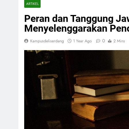
ARTIKEL
Peran dan Tanggung Ja
Menyelenggarakan Pend
0
Kampusdeliserdang
1 Year Ago
2 Mins