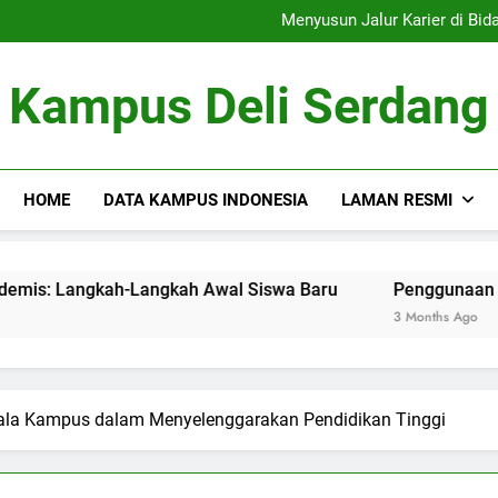
Menelusur
Menyusun Jalur Karier di Bidang Akademis: Langkah-Langkah Awa
Penggunaan Sumber Daya D
Tim Debat: Mengemb
Menelusur
Kampus Deli Serdang
Menyusun Jalur Karier di Bidang Akademis: Langkah-Langkah Awa
Penggunaan Sumber Daya D
Tim Debat: Mengemb
HOME
DATA KAMPUS INDONESIA
LAMAN RESMI
ang Akademis: Langkah-Langkah Awal Siswa Baru
Penggunaan Sumber Daya Di
3 Months Ago
la Kampus dalam Menyelenggarakan Pendidikan Tinggi