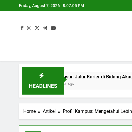
Skip
Friday, August 7, 2026
8:07:06 PM
to
content
ional
Menyusun Jalur Karier di Bid
3 Months Ago
HEADLINES
Home
Artikel
Profil Kampus: Mengetahui Lebih 