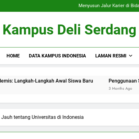
Menelusur
Menyusun Jalur Karier di Bidang Akademis: Langkah-Langkah Awa
Penggunaan Sumber Daya D
Tim Debat: Mengemb
Menelusur
Kampus Deli Serdang
Menyusun Jalur Karier di Bidang Akademis: Langkah-Langkah Awa
Penggunaan Sumber Daya D
Tim Debat: Mengemb
HOME
DATA KAMPUS INDONESIA
LAMAN RESMI
ang Akademis: Langkah-Langkah Awal Siswa Baru
Penggunaan Sumber Daya Di
3 Months Ago
Jauh tentang Universitas di Indonesia