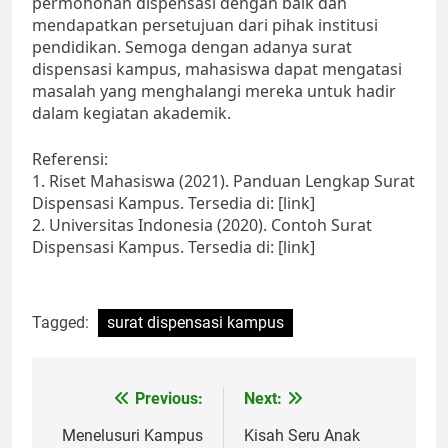
permohonan dispensasi dengan baik dan
mendapatkan persetujuan dari pihak institusi
pendidikan. Semoga dengan adanya surat
dispensasi kampus, mahasiswa dapat mengatasi
masalah yang menghalangi mereka untuk hadir
dalam kegiatan akademik.
Referensi:
1. Riset Mahasiswa (2021). Panduan Lengkap Surat
Dispensasi Kampus. Tersedia di: [link]
2. Universitas Indonesia (2020). Contoh Surat
Dispensasi Kampus. Tersedia di: [link]
Tagged:
surat dispensasi kampus
Post
Previous:
Next:
navigation
Menelusuri Kampus
Kisah Seru Anak