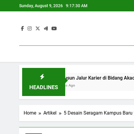
Skip
Sunday, August 9, 2026
9:17:31 AM
to
content
ional
Menyusun Jalur Karier di Bi
3 Months Ago
HEADLINES
Home
Artikel
5 Desain Seragam Kampus Baru 