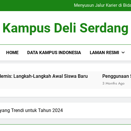
Menelusur
Menyusun Jalur Karier di Bidang Akademis: Langkah-Langkah Awa
Penggunaan Sumber Daya D
Tim Debat: Mengemb
Menelusur
Kampus Deli Serdang
Menyusun Jalur Karier di Bidang Akademis: Langkah-Langkah Awa
Penggunaan Sumber Daya D
Tim Debat: Mengemb
HOME
DATA KAMPUS INDONESIA
LAMAN RESMI
dang Akademis: Langkah-Langkah Awal Siswa Baru
Penggunaan Sumber Daya D
3 Months Ago
yang Trendi untuk Tahun 2024