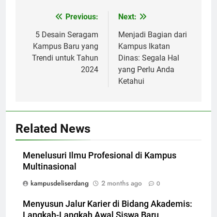
Post
Previous:
Next:
navigation
5 Desain Seragam
Menjadi Bagian dari
Kampus Baru yang
Kampus Ikatan
Trendi untuk Tahun
Dinas: Segala Hal
2024
yang Perlu Anda
Ketahui
Related News
Menelusuri Ilmu Profesional di Kampus
Multinasional
kampusdeliserdang
2 months ago
0
Menyusun Jalur Karier di Bidang Akademis:
Langkah-Langkah Awal Siswa Baru